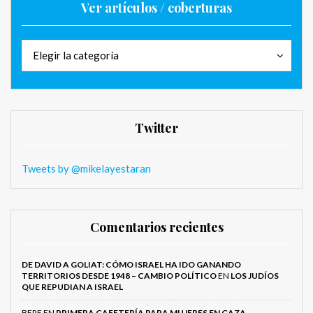
Ver artículos / coberturas
Ver
Ver
Elegir la categoría
artículos
artículos
/
/
coberturas
coberturas
Twitter
Tweets by @mikelayestaran
Comentarios recientes
DE DAVID A GOLIAT: CÓMO ISRAEL HA IDO GANANDO
TERRITORIOS DESDE 1948 – CAMBIO POLÍTICO
EN
LOS JUDÍOS
QUE REPUDIAN A ISRAEL
BERE
EN
PRIMERA CAFETERÍA PARA MUJERES EN GAZA